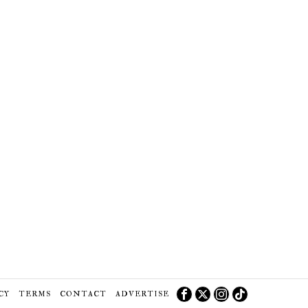
xt
t:
CY
TERMS
CONTACT
ADVERTISE