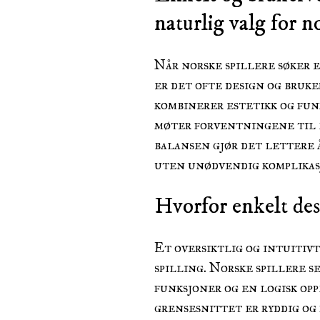
naturlig valg for n
Når norske spillere søker 
er det ofte design og bruk
kombinerer estetikk og funk
møter forventningene til 
balansen gjør det lettere å
uten unødvendig komplikas
Hvorfor enkelt desi
Et oversiktlig og intuitiv
spilling. Norske spillere s
funksjoner og en logisk opp
grensesnittet er ryddig og 