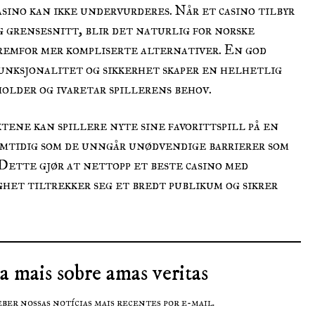
asino kan ikke undervurderes. Når et casino tilbyr
 grensesnitt, blir det naturlig for norske
fremfor mer kompliserte alternativer. En god
unksjonalitet og sikkerhet skaper en helhetlig
older og ivaretar spillerens behov.
ktene kan spillere nyte sine favorittspill på en
amtidig som de unngår unødvendige barrierer som
Dette gjør at nettopp et beste casino med
et tiltrekker seg et bredt publikum og sikrer
 mais sobre amas veritas
ber nossas notícias mais recentes por e-mail.