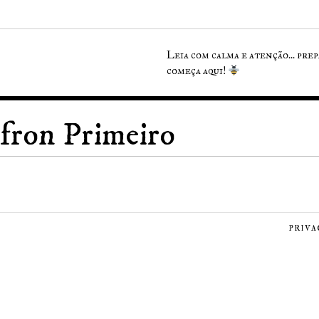
Leia com calma e atenção... pre
começa aqui!
fron Primeiro
PRIVA