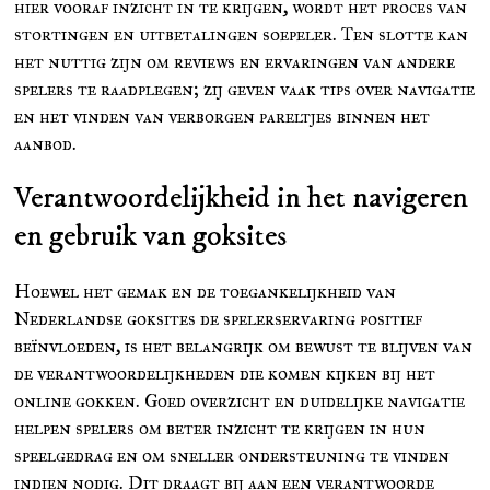
hier vooraf inzicht in te krijgen, wordt het proces van
stortingen en uitbetalingen soepeler. Ten slotte kan
het nuttig zijn om reviews en ervaringen van andere
spelers te raadplegen; zij geven vaak tips over navigatie
en het vinden van verborgen pareltjes binnen het
aanbod.
Verantwoordelijkheid in het navigeren
en gebruik van goksites
Hoewel het gemak en de toegankelijkheid van
Nederlandse goksites de spelerservaring positief
beïnvloeden, is het belangrijk om bewust te blijven van
de verantwoordelijkheden die komen kijken bij het
online gokken. Goed overzicht en duidelijke navigatie
helpen spelers om beter inzicht te krijgen in hun
speelgedrag en om sneller ondersteuning te vinden
indien nodig. Dit draagt bij aan een verantwoorde