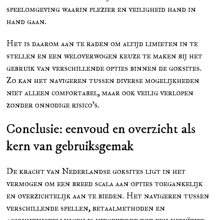
speelomgeving waarin plezier en veiligheid hand in
hand gaan.
Het is daarom aan te raden om altijd limieten in te
stellen en een weloverwogen keuze te maken bij het
gebruik van verschillende opties binnen de goksites.
Zo kan het navigeren tussen diverse mogelijkheden
niet alleen comfortabel, maar ook veilig verlopen
zonder onnodige risico’s.
Conclusie: eenvoud en overzicht als
kern van gebruiksgemak
De kracht van Nederlandse goksites ligt in het
vermogen om een breed scala aan opties toegankelijk
en overzichtelijk aan te bieden. Het navigeren tussen
verschillende spellen, betaalmethoden en