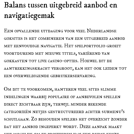
Balans tussen uitgebreid aanbod en
navigatiegemak
Een opvallende uitdaging voor veel Nederlandse
goksites is het combineren van een uitgebreid aanbod
met eenvoudige navigatie. Het spelportfolio groeit
voortdurend met nieuwe titels, variërend van
gokkasten tot live casino-opties. Hoewel dit de
aantrekkingskracht vergroot, kan het ook leiden tot
een overweldigende gebruikerservaring.
Om dit te voorkomen, hanteren veel sites slimme
indelingen waarbij populaire of aanbevolen spellen
direct zichtbaar zijn, terwijl minder bekende
categorieën netjes gestructureerd achter submenu’s
schuilgaan. Zo behouden spelers het overzicht zonder
dat het aanbod ingeperkt wordt. Deze aanpak maakt
het mogelijk om te profiteren van een ruime keuze