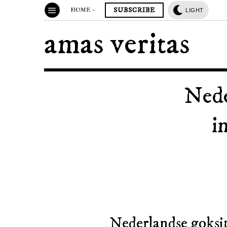
SUBSCRIBE
HOME
LIGHT
amas veritas
Nede
i
Nederlandse goksite