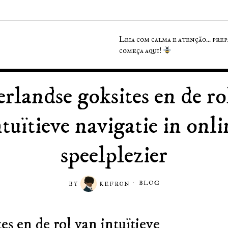
Leia com calma e atenção... pre
começa aqui!
rlandse goksites en de ro
ntuïtieve navigatie in onli
speelplezier
BLOG
BY
KEFRON
s en de rol van intuïtieve