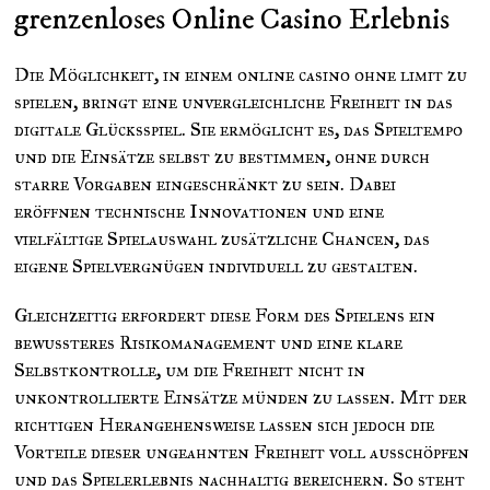
grenzenloses Online Casino Erlebnis
Die Möglichkeit, in einem online casino ohne limit zu
spielen, bringt eine unvergleichliche Freiheit in das
digitale Glücksspiel. Sie ermöglicht es, das Spieltempo
und die Einsätze selbst zu bestimmen, ohne durch
starre Vorgaben eingeschränkt zu sein. Dabei
eröffnen technische Innovationen und eine
vielfältige Spielauswahl zusätzliche Chancen, das
eigene Spielvergnügen individuell zu gestalten.
Gleichzeitig erfordert diese Form des Spielens ein
bewussteres Risikomanagement und eine klare
Selbstkontrolle, um die Freiheit nicht in
unkontrollierte Einsätze münden zu lassen. Mit der
richtigen Herangehensweise lassen sich jedoch die
Vorteile dieser ungeahnten Freiheit voll ausschöpfen
und das Spielerlebnis nachhaltig bereichern. So steht