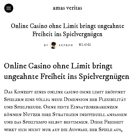
amas veritas
Online Casino ohne Limit bringt ungeahnte
Freiheit ins Spielvergnügen
BLOG
BY
KEFRON
Online Casino ohne Limit bringt
ungeahnte Freiheit ins Spielvergnügen
Das Konzept eines online casino ohne limit eröffnet
Spielern eine völlig neue Dimension der Flexibilität
und Spielfreude. Ohne feste Einsatzobergrenzen
können Nutzer ihre Strategien individuell anpassen
und das Spieltempo selbst bestimmen. Diese Freiheit
wirkt sich nicht nur auf die Auswahl der Spiele aus,