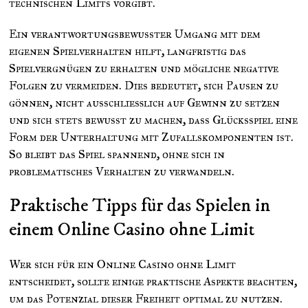
technischen Limits vorgibt.
Ein verantwortungsbewusster Umgang mit dem
eigenen Spielverhalten hilft, langfristig das
Spielvergnügen zu erhalten und mögliche negative
Folgen zu vermeiden. Dies bedeutet, sich Pausen zu
gönnen, nicht ausschließlich auf Gewinn zu setzen
und sich stets bewusst zu machen, dass Glücksspiel eine
Form der Unterhaltung mit Zufallskomponenten ist.
So bleibt das Spiel spannend, ohne sich in
problematisches Verhalten zu verwandeln.
Praktische Tipps für das Spielen in
einem Online Casino ohne Limit
Wer sich für ein Online Casino ohne Limit
entscheidet, sollte einige praktische Aspekte beachten,
um das Potenzial dieser Freiheit optimal zu nutzen.