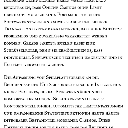
Moderne Technologien haben wesentlich dazu
beigetragen, dass Online Casinos ohne Limit
überhaupt möglich sind. Fortschritte in der
Softwareentwicklung sowie stabile und sichere
Transaktionssysteme garantieren, dass hohe Einsätze
problemlos und zuverlässig verarbeitet werden
können. Gerade %key2% spielen dabei eine
Schlüsselrolle, denn sie ermöglichen es, dass
individuelle Spielwünsche technisch umgesetzt und in
Echtzeit verwaltet werden.
Die Anpassung von Spielplattformen an die
Bedürfnisse der Nutzer fördert auch die Integration
neuer Features, die das Spielvergnügen noch
komfortabler machen. So sind personalisierte
Kontoeinstellungen, automatische Limitanpassungen
und umfangreiche Statistikfunktionen heute häufig
integraler Bestandteil moderner Casinos. Diese
Entwicklungen sorgen dafür, dass das Erlebnis in