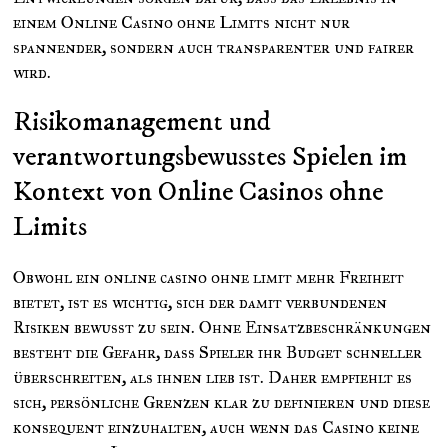
einem Online Casino ohne Limits nicht nur
spannender, sondern auch transparenter und fairer
wird.
Risikomanagement und
verantwortungsbewusstes Spielen im
Kontext von Online Casinos ohne
Limits
Obwohl ein online casino ohne limit mehr Freiheit
bietet, ist es wichtig, sich der damit verbundenen
Risiken bewusst zu sein. Ohne Einsatzbeschränkungen
besteht die Gefahr, dass Spieler ihr Budget schneller
überschreiten, als ihnen lieb ist. Daher empfiehlt es
sich, persönliche Grenzen klar zu definieren und diese
konsequent einzuhalten, auch wenn das Casino keine