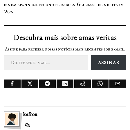
einem spannenden und flexiblen Glücksspiel nichts im
Weg.
Descubra mais sobre amas veritas
Assine para receber nossas notícias mais recentes por e-mail.
Digite seu e-mail…
ASSINAR
kefron