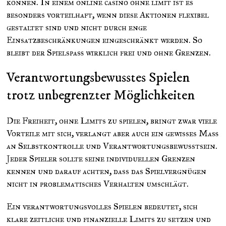
können. In einem online casino ohne limit ist es
besonders vorteilhaft, wenn diese Aktionen flexibel
gestaltet sind und nicht durch enge
Einsatzbeschränkungen eingeschränkt werden. So
bleibt der Spielspaß wirklich frei und ohne Grenzen.
Verantwortungsbewusstes Spielen
trotz unbegrenzter Möglichkeiten
Die Freiheit, ohne Limits zu spielen, bringt zwar viele
Vorteile mit sich, verlangt aber auch ein gewisses Maß
an Selbstkontrolle und Verantwortungsbewusstsein.
Jeder Spieler sollte seine individuellen Grenzen
kennen und darauf achten, dass das Spielvergnügen
nicht in problematisches Verhalten umschlägt.
Ein verantwortungsvolles Spielen bedeutet, sich
klare zeitliche und finanzielle Limits zu setzen und