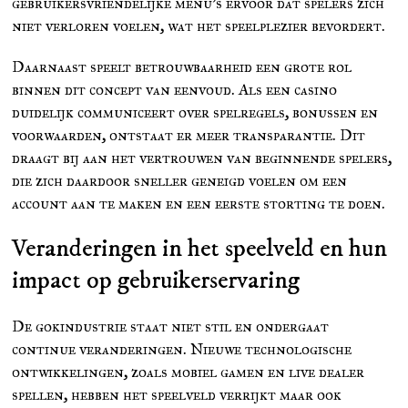
gebruikersvriendelijke menu’s ervoor dat spelers zich
niet verloren voelen, wat het speelplezier bevordert.
Daarnaast speelt betrouwbaarheid een grote rol
binnen dit concept van eenvoud. Als een casino
duidelijk communiceert over spelregels, bonussen en
voorwaarden, ontstaat er meer transparantie. Dit
draagt bij aan het vertrouwen van beginnende spelers,
die zich daardoor sneller geneigd voelen om een
account aan te maken en een eerste storting te doen.
Veranderingen in het speelveld en hun
impact op gebruikerservaring
De gokindustrie staat niet stil en ondergaat
continue veranderingen. Nieuwe technologische
ontwikkelingen, zoals mobiel gamen en live dealer
spellen, hebben het speelveld verrijkt maar ook