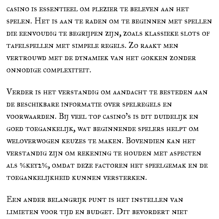
casino is essentieel om plezier te beleven aan het
spelen. Het is aan te raden om te beginnen met spellen
die eenvoudig te begrijpen zijn, zoals klassieke slots of
tafelspellen met simpele regels. Zo raakt men
vertrouwd met de dynamiek van het gokken zonder
onnodige complexiteit.
Verder is het verstandig om aandacht te besteden aan
de beschikbare informatie over spelregels en
voorwaarden. Bij veel top casino’s is dit duidelijk en
goed toegankelijk, wat beginnende spelers helpt om
weloverwogen keuzes te maken. Bovendien kan het
verstandig zijn om rekening te houden met aspecten
als %key2%, omdat deze factoren het speelgemak en de
toegankelijkheid kunnen versterken.
Een ander belangrijk punt is het instellen van
limieten voor tijd en budget. Dit bevordert niet