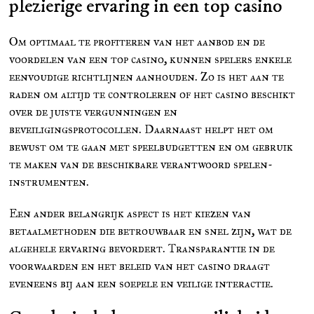
plezierige ervaring in een top casino
Om optimaal te profiteren van het aanbod en de
voordelen van een top casino, kunnen spelers enkele
eenvoudige richtlijnen aanhouden. Zo is het aan te
raden om altijd te controleren of het casino beschikt
over de juiste vergunningen en
beveiligingsprotocollen. Daarnaast helpt het om
bewust om te gaan met speelbudgetten en om gebruik
te maken van de beschikbare verantwoord spelen-
instrumenten.
Een ander belangrijk aspect is het kiezen van
betaalmethoden die betrouwbaar en snel zijn, wat de
algehele ervaring bevordert. Transparantie in de
voorwaarden en het beleid van het casino draagt
eveneens bij aan een soepele en veilige interactie.