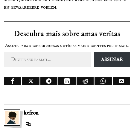
en gewaardeerd voelen.
Descubra mais sobre amas veritas
Assine para receber nossas notícias mais recentes por e-mail.
Digite seu e-mail…
ASSINAR
kefron