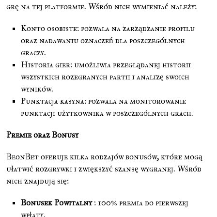
grę na tej platformie. Wśród nich wymieniać należy:
Konto osobiste: pozwala na zarządzanie profilu
oraz nadawaniu oznaczeń dla poszczególnych
graczy.
Historia gier: umożliwia przeglądanej historii
wszystkich rozegranych partii i analizę swoich
wyników.
Punktacja kasyna: pozwala na monitorowanie
punktacji użytkownika w poszczególnych grach.
Premie oraz Bonusy
BeonBet oferuje kilka rodzajów bonusów, które mogą
ułatwić rozgrywki i zwiększyć szansę wygranej. Wśród
nich znajdują się:
Bonusek Powitalny
: 100% premia do pierwszej
wpłaty.