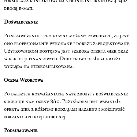
formularz kontaktowy na stronie internetowej bądź
drogą e-mail.
Doświadczenie
Po sprawdzeniu tego kasyna możemy powiedzieć, że jest
ono profesjonalnie wykonane i dobrze zaprojektowane.
Użytkownikom dostępna jest szeroka oferta gier oraz
wiele opcji finansowych. Dodatkowo obsługa gracza
wygląda na nieskomplikowana.
Ocena Wzorcowa
Po dalszych rozważaniach, nasz zdobyty doświadczenie
sugeruje nam ocenę 8/10. Przykładem jest wspaniała
oferta gier z różnymi rodzajami hazardu i możliwość
pobrania aplikacji mobilnej.
Podsumowanie