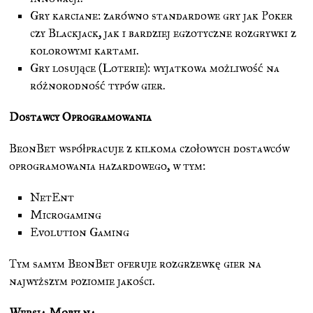
Gry karciane: zarówno standardowe gry jak Poker
czy Blackjack, jak i bardziej egzotyczne rozgrywki z
kolorowymi kartami.
Gry losujące (Loterie): wyjatkowa możliwość na
różnorodność typów gier.
Dostawcy Oprogramowania
BeonBet współpracuje z kilkoma czołowych dostawców
oprogramowania hazardowego, w tym:
NetEnt
Microgaming
Evolution Gaming
Tym samym BeonBet oferuje rozgrzewkę gier na
najwyższym poziomie jakości.
Wersja Mobilna