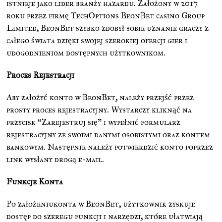
istnieje jako lider branży hazardu. Założony w 2017
roku przez firmę TechOptions BeonBet casino Group
Limited, BeonBet szybko zdobył sobie uznanie graczy z
całego świata dzięki swojej szerokiej ofercji gier i
udogodnieniom dostępnych użytkownikom.
Proces Rejestracji
Aby założyć konto w BeonBet, należy przejść przez
prosty proces rejestracyjny. Wystarczy kliknąć na
przycisk “Zarejestruj się” i wypełnić formularz
rejestracyjny ze swoimi danymi osobistymi oraz kontem
bankowym. Następnie należy potwierdzić konto poprzez
link wysłany drogą e-mail.
Funkcje Konta
Po założeniukonta w BeonBet, użytkownik zyskuje
dostęp do szeregu funkcji i narzędzi, które ułatwiają