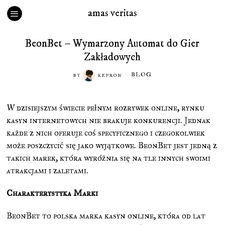
amas veritas
BeonBet – Wymarzony Automat do Gier
Zakładowych
BLOG
BY
KEFRON
W dzisiejszym świecie pełnym rozrywek online, rynku
kasyn internetowych nie brakuje konkurencji. Jednak
każde z nich oferuje coś specyficznego i czegokolwiek
może poszczycić się jako wyjątkowe. BeonBet jest jedną z
takich marek, która wyróżnia się na tle innych swoimi
atrakcjami i zaletami.
Charakterystyka Marki
BeonBet to polska marka kasyn online, która od lat