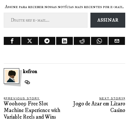
Assine para receber nossas notícias mais recentes por e-mail.
Digite seu e-mail…
ASSINAR
kefron
Navegação
PREVIOUS STORY
NEXT STORY
Woohoo9 Free Slot
Jogo de Azar em Lizaro
Previous
N
de
post:
Machine Experience with
Casino
po
Variable Reels and Wins
Post