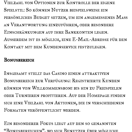
Vielzahl von Optionen zur Kontrolle der eigene
Spielstil: So können Nutzer beispielsweise ein
persönliches Budget setzen, um ein angemessenes Maß
an Verantwortung einzuführen, oder besondere
Einschränkungen auf ihre Bankkonten legen.
Außerdem ist es möglich, eine E-Mail-Adresse für den
Kontakt mit dem Kundenservice festzulegen.
Bonusbereich
Insgesamt stellt das Casino einen attraktiven
Bonusbereich zur Verfügung: Registrierte Kunden
können von Willkommensboni bis hin zu Freispielen
oder Turnieren profitieren. Auf der Homepage finden
sich eine Vielzahl von Aktionen, die in verschiedenen
Formaten veröffentlicht werden.
Ein besonderer Fokus liegt auf den so genannten
“Bonusbereichen”, wo sich Benutzer über mögliche