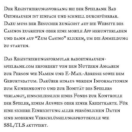
Der Registrierungsvorgang bei der Spielbank Bad
Oeynhausen ist einfach und schnell durchführbar.
Dazu muss der Besucher zunächst auf die Website des
Casinos zugreifen oder eine mobile App herunterladen
und dann auf “Zum Casino” klicken, um die Anmeldung
zu starten.
Das Registrierungsformular badoeynhausen-
spielbank.com erfordert von den Nutzern Angaben
zur Person wie Namen und E-Mail-Adresse sowie dem
Geburtsdatum. Darüber hinaus werden Informationen
zum Kundenkonto und zur Bonität des Spielers
verlangt, einschließlich eines Fonds zur Kontrolle
der Spieler, einem Ausweis oder einer Kreditkarte. Für
eine sichere Einrichtung aller persönlichen Daten
sind moderne Verschlüsselungsprotokolle wie
SSL/TLS aktiviert.