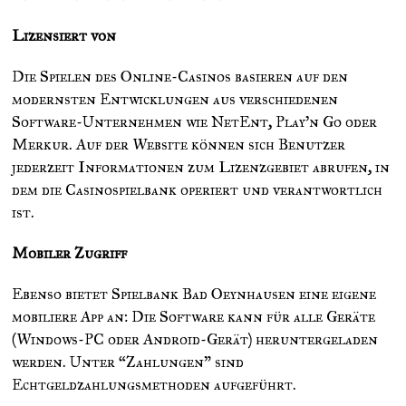
Lizensiert von
Die Spielen des Online-Casinos basieren auf den
modernsten Entwicklungen aus verschiedenen
Software-Unternehmen wie NetEnt, Play’n Go oder
Merkur. Auf der Website können sich Benutzer
jederzeit Informationen zum Lizenzgebiet abrufen, in
dem die Casinospielbank operiert und verantwortlich
ist.
Mobiler Zugriff
Ebenso bietet Spielbank Bad Oeynhausen eine eigene
mobiliere App an: Die Software kann für alle Geräte
(Windows-PC oder Android-Gerät) heruntergeladen
werden. Unter “Zahlungen” sind
Echtgeldzahlungsmethoden aufgeführt.