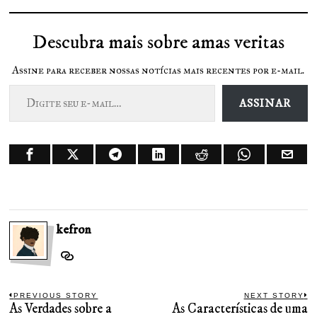
Descubra mais sobre amas veritas
Assine para receber nossas notícias mais recentes por e-mail.
Digite seu e-mail…
ASSINAR
kefron
Navegação
PREVIOUS STORY
NEXT STORY
As Verdades sobre a
As Características de uma
Previous
N