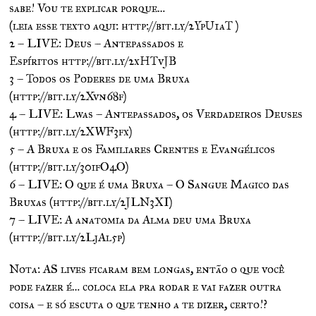
sabe! Vou te explicar porque…
(leia esse texto aqui: http://bit.ly/2YpU1aT )
2 – LIVE: Deus – Antepassados e
Espíritos http://bit.ly/2xHTvJB
3 – Todos os Poderes de uma Bruxa
(http://bit.ly/2Xvn68f)
4 – LIVE: Lwas – Antepassados, os Verdadeiros Deuses
(http://bit.ly/2XWF3fx)
5 – A Bruxa e os Familiares Crentes e Evangélicos
(http://bit.ly/30ifO4O)
6 – LIVE: O que é uma Bruxa – O Sangue Magico das
Bruxas (http://bit.ly/2JLN3XI)
7 – LIVE: A anatomia da Alma deu uma Bruxa
(http://bit.ly/2LjAl5p)
Nota: AS lives ficaram bem longas, então o que você
pode fazer é… coloca ela pra rodar e vai fazer outra
coisa – e só escuta o que tenho a te dizer, certo!?