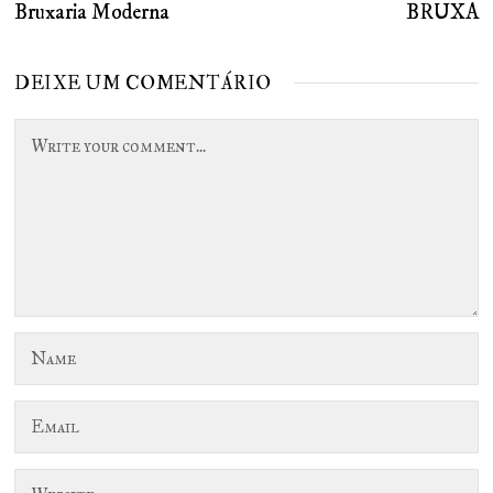
de
post:
Bruxaria Moderna
BRUXA
po
Post
DEIXE UM COMENTÁRIO