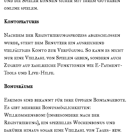
und die Spieler können sicher mit ihrem Guthaben
online spielen.
Kontofeatures
Nachdem der Registrierungsprozess abgeschlossen
wurde, steht dem Benutzer ein ausreichend
vielfältiges Konto zur Verfügung. So kann es nicht
nur eine Vielzahl von Spielen geben, sondern auch
Zugriff auf zahlreiche Funktionen wie E-Payment-
Tools und Live-Hilfe.
Bonusräume
Eskimos sind bekannt für ihre üppigen Boniangebote.
Es gibt mehrere Bonusmöglichkeiten:
Willkommensboni (insbesondere nach der
Registrierung), ein spezielles Wochenbonus und
darüber hinaus sogar eine Vielzahl von Tages- bzw.