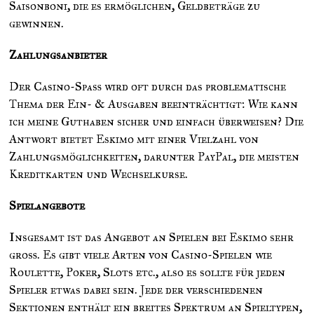
Saisonboni, die es ermöglichen, Geldbeträge zu
gewinnen.
Zahlungsanbieter
Der Casino-Spaß wird oft durch das problematische
Thema der Ein- & Ausgaben beeinträchtigt: Wie kann
ich meine Guthaben sicher und einfach überweisen? Die
Antwort bietet Eskimo mit einer Vielzahl von
Zahlungsmöglichkeiten, darunter PayPal, die meisten
Kreditkarten und Wechselkurse.
Spielangebote
Insgesamt ist das Angebot an Spielen bei Eskimo sehr
groß. Es gibt viele Arten von Casino-Spielen wie
Roulette, Poker, Slots etc., also es sollte für jeden
Spieler etwas dabei sein. Jede der verschiedenen
Sektionen enthält ein breites Spektrum an Spieltypen,