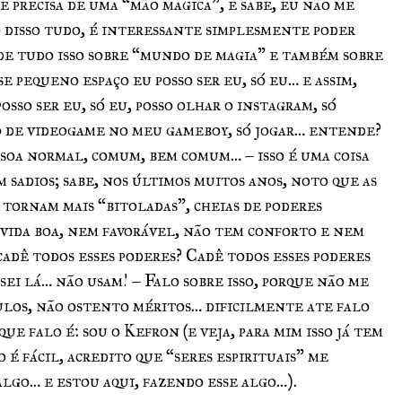
 precisa de uma “mão magica”, e sabe, eu não me
o disso tudo, é interessante simplesmente poder
de tudo isso sobre “mundo de magia” e também sobre
e pequeno espaço eu posso ser eu, só eu… e assim,
sso ser eu, só eu, posso olhar o instagram, só
o de videogame no meu gameboy, só jogar… entende?
soa normal, comum, bem comum… – isso é uma coisa
sadios; sabe, nos últimos muitos anos, noto que as
se tornam mais “bitoladas”, cheias de poderes
 vida boa, nem favorável, não tem conforto e nem
adê todos esses poderes? Cadê todos esses poderes
sei lá… não usam! – Falo sobre isso, porque não me
ulos, não ostento méritos… dificilmente ate falo
que falo é: sou o Kefron (e veja, para mim isso já tem
 é fácil, acredito que “seres espirituais” me
algo… e estou aqui, fazendo esse algo…).