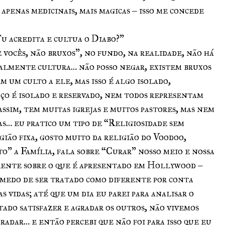
 apenas medicinais, mais magicas – isso me concede
u acredita e cultua o Diabo?”
e vocês, não bruxos”, no fundo, na realidade, não há
ealmente cultura… não posso negar, existem bruxos
m um culto a ele, mas isso é algo isolado,
aço é isolado e reservado, nem todos representam
assim, tem muitas igrejas e muitos pastores, mas nem
as… eu pratico um tipo de “Religiosidade sem
ião fixa, gosto muito da religião do Voodoo,
to” a Família, fala sobre “Curar” nosso meio e nossa
rente sobre o que é apresentado em Hollywood –
 medo de ser tratado como diferente por conta
uas vidas; até que um dia eu parei para analisar o
ado satisfazer e agradar os outros, não vivemos
gradar… e então percebi que não foi para isso que eu