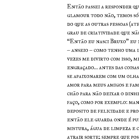
Então passei a responder qu
glamour todo não, temos só 
do que as outras pessoas (at
grau de criatividade que não
“Então eu nasci Bruxo” eu 
– anseio – como tenho uma l
vezes me divirto com isso, m
engraçado… antes das coisas 
se apaixonarem com um olhar
amor para meus amigos e famí
chão para não deixar o dinhe
faço, como por exemplo: man
deposito de felicidade e pr
então ele guarda onde é pur
mistura, água de limpeza e c
atrair sorte; sempre que po