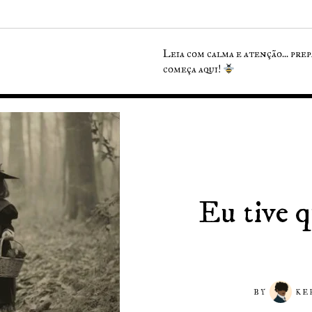
Leia com calma e atenção... pre
começa aqui!
Eu tive q
BY
KE