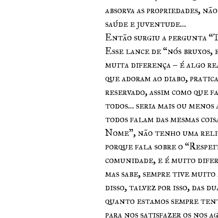
absorva as propriedades, não
saúde e juventude…
Então surgiu a pergunta “T
Esse lance de “nós bruxos, 
muita diferença – é algo r
que adoram ao diabo, pratica
reservado, assim como que f
todos… seria mais ou menos 
todos falam das mesmas cois
Nome”, não tenho uma relig
porque fala sobre o “Respei
comunidade, e é muito dife
mas sabe, sempre tive muito
disso, talvez por isso, das d
quanto estamos sempre tent
para nos satisfazer os nos a