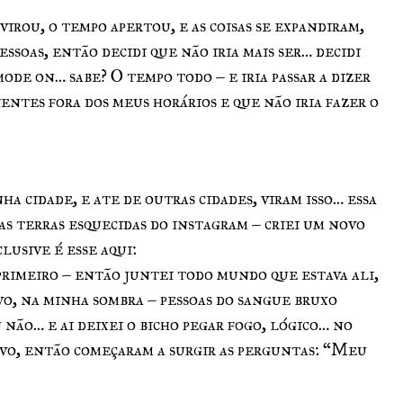
virou, o tempo apertou, e as coisas se expandiram,
essoas, então decidi que não iria mais ser… decidi
ode on… sabe? O tempo todo – e iria passar a dizer
entes fora dos meus horários e que não iria fazer o
a cidade, e ate de outras cidades, viram isso… essa
s terras esquecidas do instagram – criei um novo
lusive é esse aqui:
imeiro – então juntei todo mundo que estava ali,
o, na minha sombra – pessoas do sangue bruxo
 não… e ai deixei o bicho pegar fogo, lógico… no
ivo, então começaram a surgir as perguntas: “Meu