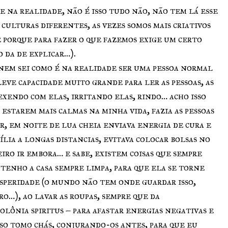
e na realidade, não é isso tudo não, não tem lá esse
culturas diferentes, as vezes somos mais criativos
e porque para fazer o que fazemos exige um certo
 da de explicar…).
nem sei como é na realidade ser uma pessoa normal
eve capacidade muito grande para ler as pessoas, as
exendo com elas, irritando elas, rindo… acho isso
estarem mais calmas na minha vida, fazia as pessoas
, em noite de lua cheia enviava energia de cura e
lia a longas distancias, evitava colocar bolsas no
iro ir embora… e sabe, existem coisas que sempre
tenho a casa sempre limpa, para que ela se torne
osperidade (o mundo não tem onde guardar isso,
o…), ao lavar as roupas, sempre que da
olônia spiritus – para afastar energias negativas e
sso tomo chás, conjurando-os antes, para que eu