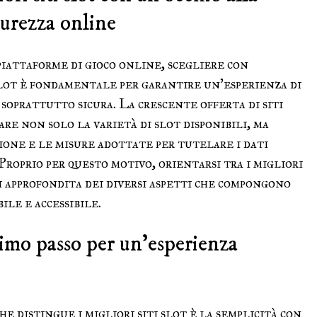
icurezza online
iattaforme di gioco online, scegliere con
slot è fondamentale per garantire un’esperienza di
 soprattutto sicura. La crescente offerta di siti
re non solo la varietà di slot disponibili, ma
zione e le misure adottate per tutelare i dati
Proprio per questo motivo, orientarsi tra i migliori
si approfondita dei diversi aspetti che compongono
ile e accessibile.
primo passo per un’esperienza
he distingue i migliori siti slot è la semplicità con