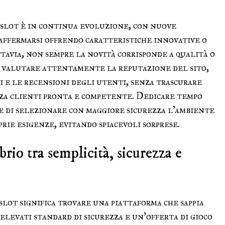
i slot è in continua evoluzione, con nuove
affermarsi offrendo caratteristiche innovative o
tavia, non sempre la novità corrisponde a qualità o
le valutare attentamente la reputazione del sito,
ni e le recensioni degli utenti, senza trascurare
nza clienti pronta e competente. Dedicare tempo
 di selezionare con maggiore sicurezza l’ambiente
prie esigenze, evitando spiacevoli sorprese.
brio tra semplicità, sicurezza e
 slot significa trovare una piattaforma che sappia
 elevati standard di sicurezza e un’offerta di gioco