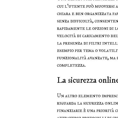
cui l’utente può muoversi 
chiara e ben organizzata fa
senza difficoltà, consenten
rapidamente le opzioni di l
velocità di caricamento dell
la presenza di filtri intell
esempio per tema o volatili
funzionalità avanzate, ma p
completezza.
La sicurezza onlin
Un altro elemento imprescin
riguarda la sicurezza onli
finanziarie è una priorità 
attraverso protocolli di cr