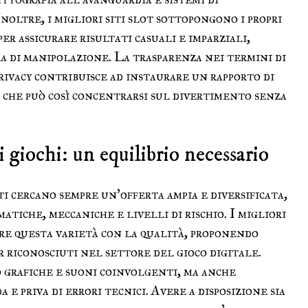
noltre, i migliori siti slot sottopongono i propri
per assicurare risultati casuali e imparziali,
ma di manipolazione. La trasparenza nei termini di
privacy contribuisce ad instaurare un rapporto di
e, che può così concentrarsi sul divertimento senza
i giochi: un equilibrio necessario
iti cercano sempre un’offerta ampia e diversificata,
atiche, meccaniche e livelli di rischio. I migliori
are questa varietà con la qualità, proponendo
r riconosciuti nel settore del gioco digitale.
 grafiche e suoni coinvolgenti, ma anche
 e priva di errori tecnici. Avere a disposizione sia