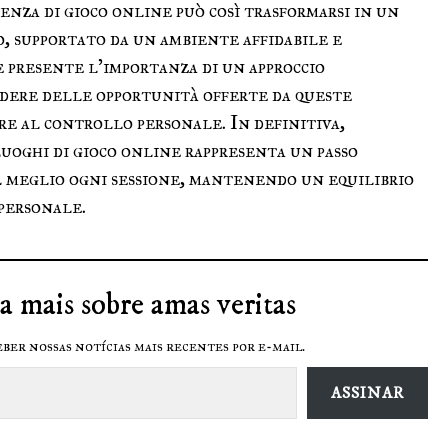
ienza di gioco online può così trasformarsi in un
, supportato da un ambiente affidabile e
 presente l’importanza di un approccio
dere delle opportunità offerte da queste
re al controllo personale. In definitiva,
 luoghi di gioco online rappresenta un passo
 meglio ogni sessione, mantenendo un equilibrio
personale.
 mais sobre amas veritas
ber nossas notícias mais recentes por e-mail.
ASSINAR