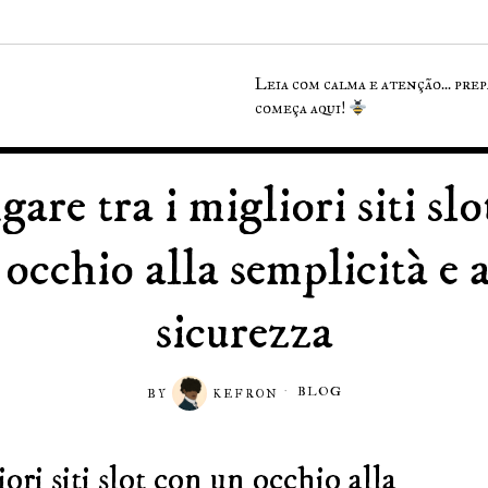
Leia com calma e atenção... pre
começa aqui!
are tra i migliori siti sl
 occhio alla semplicità e a
sicurezza
BLOG
BY
KEFRON
ori siti slot con un occhio alla