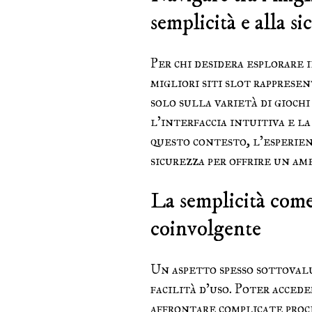
semplicità e alla si
Per chi desidera esplorare 
migliori siti slot rapprese
solo sulla varietà di gioch
l’interfaccia intuitiva e la
questo contesto, l’esperien
sicurezza per offrire un am
La semplicità come
coinvolgente
Un aspetto spesso sottovalu
facilità d’uso. Poter acced
affrontare complicate proc