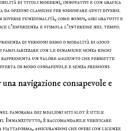
nibilità di titoli moderni, innovativi e con grafica
 da opzioni classiche per soddisfare gusti diversi.
n diverse funzionalità, come bonus, giri gratuiti e
isce l’esperienza e stimola l’interesse nel tempo.
resenza di versioni demo o modalità di gioco
 familiarizzare con le dinamiche senza rischi
o rappresenta un valore aggiunto che permette
offerta in modo consapevole e senza pressioni.
er una navigazione consapevole e
nel panorama dei migliori siti slot è utile
i. Innanzitutto, è raccomandabile verificare
 piattaforma, assicurandosi che operi con licenze