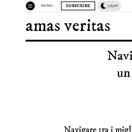
SUBSCRIBE
HOME
LIGHT
amas veritas
Navig
un
Navigare tra i migli