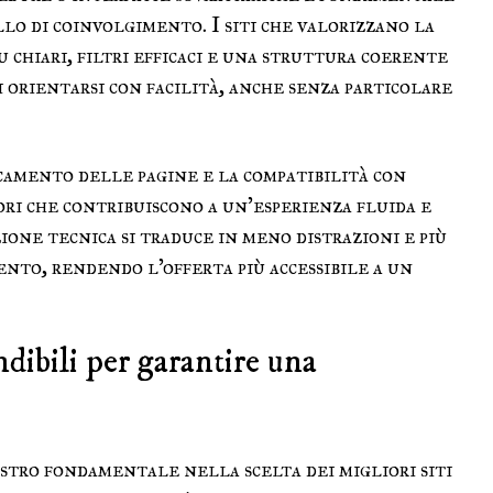
lo di coinvolgimento. I siti che valorizzano la
chiari, filtri efficaci e una struttura coerente
 orientarsi con facilità, anche senza particolare
icamento delle pagine e la compatibilità con
tori che contribuiscono a un’esperienza fluida e
ione tecnica si traduce in meno distrazioni e più
nto, rendendo l’offerta più accessibile a un
dibili per garantire una
stro fondamentale nella scelta dei migliori siti