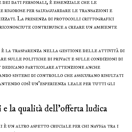
 dei dati personali, è essenziale che le
e rigorose per salvaguardare le transazioni e
izzati. La presenza di protocolli crittografici
 riconosciute contribuisce a creare un ambiente
 è la trasparenza nella gestione delle attività di
re sulle politiche di privacy e sulle condizioni di
lot dedicano particolare attenzione anche
ando sistemi di controllo che assicurano risultati
antendo così un’esperienza leale per tutti gli
 e la qualità dell’offerta ludica
 è un altro aspetto cruciale per chi naviga tra i