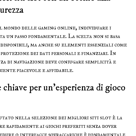
curezza
il mondo delle gaming online, individuare i
nta un passo fondamentale. La scelta non si basa
i disponibili, ma anche su elementi essenziali come
 protezione dei dati personali e finanziari. In
za di navigazione deve coniugare semplicità e
biente piacevole e affidabile.
 chiave per un’esperienza di gioco
tato nella selezione dei migliori siti slot è la
ere rapidamente ai giochi preferiti senza dover
edure o interfacce sovraccariche è fondamentale