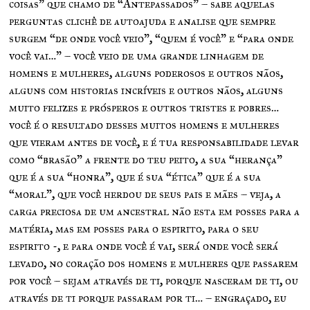
coisas” que chamo de “Antepassados” – sabe aquelas
perguntas clichê de autoajuda e analise que sempre
surgem “de onde você veio”, “quem é você” e “para onde
você vai…” – você veio de uma grande linhagem de
homens e mulheres, alguns poderosos e outros nãos,
alguns com historias incríveis e outros nãos, alguns
muito felizes e prósperos e outros tristes e pobres…
você é o resultado desses muitos homens e mulheres
que vieram antes de você, e é tua responsabilidade levar
como “brasão” a frente do teu peito, a sua “herança”
que é a sua “honra”, que é sua “ética” que é a sua
“moral”, que você herdou de seus pais e mães – veja, a
carga preciosa de um ancestral não esta em posses para a
matéria, mas em posses para o espirito, para o seu
espirito -, e para onde você é vai, será onde você será
levado, no coração dos homens e mulheres que passarem
por você – sejam através de ti, porque nasceram de ti, ou
através de ti porque passaram por ti… – engraçado, eu