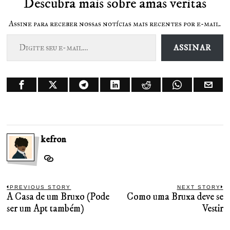
Descubra mais sobre amas veritas
Assine para receber nossas notícias mais recentes por e-mail.
Digite seu e-mail…
ASSINAR
kefron
Navegação
PREVIOUS STORY
NEXT STORY
A Casa de um Bruxo (Pode
Como uma Bruxa deve se
Previous
N
de
post:
ser um Apt também)
Vestir
po