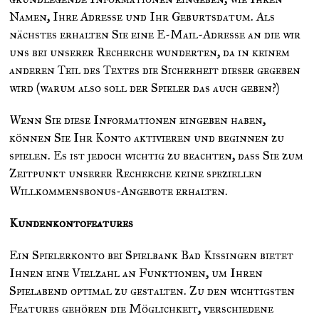
Namen, Ihre Adresse und Ihr Geburtsdatum. Als
nächstes erhalten Sie eine E-Mail-Adresse an die wir
uns bei unserer Recherche wunderten, da in keinem
anderen Teil des Textes die Sicherheit dieser gegeben
wird (warum also soll der Spieler das auch geben?)
Wenn Sie diese Informationen eingeben haben,
können Sie Ihr Konto aktivieren und beginnen zu
spielen. Es ist jedoch wichtig zu beachten, dass Sie zum
Zeitpunkt unserer Recherche keine speziellen
Willkommensbonus-Angebote erhalten.
Kundenkontofeatures
Ein Spielerkonto bei Spielbank Bad Kissingen bietet
Ihnen eine Vielzahl an Funktionen, um Ihren
Spielabend optimal zu gestalten. Zu den wichtigsten
Features gehören die Möglichkeit, verschiedene