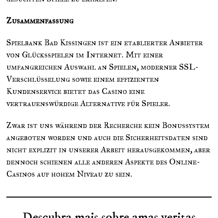
Zusammenfassung
Spielbank Bad Kissingen ist ein etablierter Anbieter
von Glücksspielen im Internet. Mit einer
umfangreichen Auswahl an Spielen, moderner SSL-
Verschlüsselung sowie einem effizienten
Kundenservice bietet das Casino eine
vertrauenswürdige Alternative für Spieler.
Zwar ist uns während der Recherche kein Bonussystem
angeboten worden und auch die Sicherheitsdaten sind
nicht explizit in unserer Arbeit herausgekommen, aber
dennoch schienen alle anderen Aspekte des Online-
Casinos auf hohem Niveau zu sein.
Descubra mais sobre amas veritas