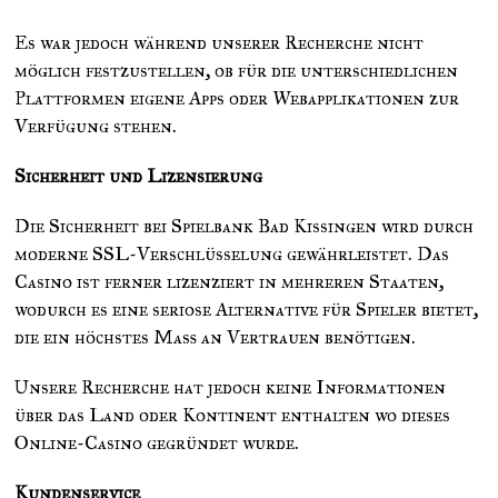
Es war jedoch während unserer Recherche nicht
möglich festzustellen, ob für die unterschiedlichen
Plattformen eigene Apps oder Webapplikationen zur
Verfügung stehen.
Sicherheit und Lizensierung
Die Sicherheit bei Spielbank Bad Kissingen wird durch
moderne SSL-Verschlüsselung gewährleistet. Das
Casino ist ferner lizenziert in mehreren Staaten,
wodurch es eine seriose Alternative für Spieler bietet,
die ein höchstes Maß an Vertrauen benötigen.
Unsere Recherche hat jedoch keine Informationen
über das Land oder Kontinent enthalten wo dieses
Online-Casino gegründet wurde.
Kundenservice