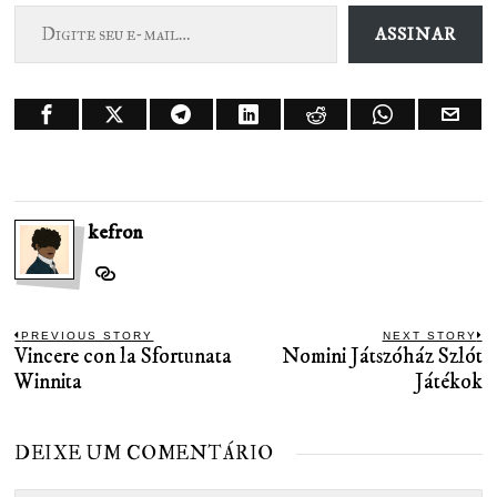
Digite seu e-mail…
ASSINAR
kefron
Navegação
PREVIOUS STORY
NEXT STORY
Vincere con la Sfortunata
Nomini Játszóház Szlót
Previous
N
de
post:
Winnita
Játékok
po
Post
DEIXE UM COMENTÁRIO