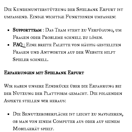
Die Kundenunterstützung der Spielbank Erfurt ist
umfassend. Einige wichtige Funktionen umfassen:
Supportteam
: Das Team steht zu Verfügung, um
Fragen oder Probleme schnell zu lösen.
FAQ
: Eine breite Palette von häufig gestellten
Fragen und Antworten auf der Website hilft
Spieler schnell.
Erfahrungen mit Spielbank Erfurt
Wir haben unsere Eindrücke über die Erfahrung bei
der Nutzung der Plattform gemacht. Die folgenden
Aspekte stellen wir heraus:
Die Benutzeroberfläche ist leicht zu navigieren,
ob man von einem Computer aus oder auf seinem
Mobilgerät spielt.