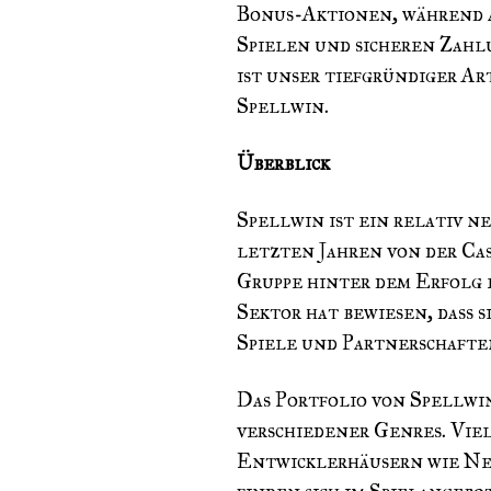
Bonus-Aktionen, während 
Spielen und sicheren Zahl
ist unser tiefgründiger A
Spellwin.
Überblick
Spellwin ist ein relativ n
letzten Jahren von der Ca
Gruppe hinter dem Erfolg 
Sektor hat bewiesen, dass s
Spiele und Partnerschafte
Das Portfolio von Spellwin
verschiedener Genres. Vie
Entwicklerhäusern wie Ne