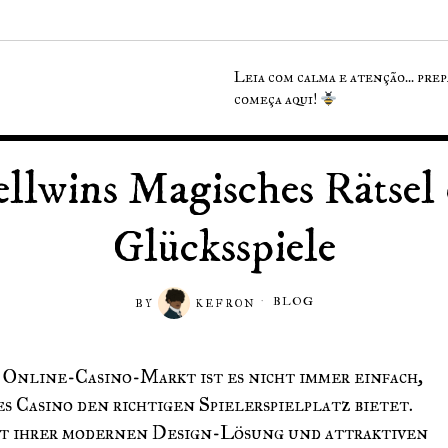
Leia com calma e atenção... pre
começa aqui!
ellwins Magisches Rätsel 
Glücksspiele
BLOG
BY
KEFRON
 Online-Casino-Markt ist es nicht immer einfach,
es Casino den richtigen Spielerspielplatz bietet.
it ihrer modernen Design-Lösung und attraktiven