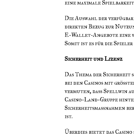
eine maximale Spielbarkeit
Die Auswahl der verfügbar
direkten Bezug zur Nutzun
E-Wallet-Angebote eine wi
Somit ist es für die Spiele
Sicherheit und Lizenz
Das Thema der Sicherheit 
bei den Casinos mit größte
vermuten, dass Spellwin au
Casino-Land-Gruppe hinter
Sicherheitsmaßnahmen ber
ist.
Überdies bietet das Casino