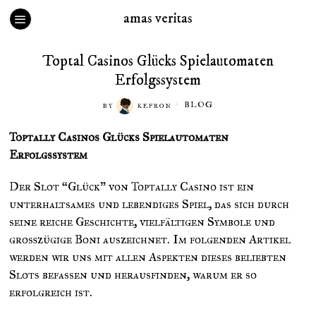
amas veritas
Toptal Casinos Glücks Spielautomaten
Erfolgssystem
BLOG
BY
KEFRON
Toptally Casinos Glücks Spielautomaten
Erfolgssystem
Der Slot “Glück” von Toptally Casino ist ein
unterhaltsames und lebendiges Spiel, das sich durch
seine reiche Geschichte, vielfältigen Symbole und
großzügige Boni auszeichnet. Im folgenden Artikel
werden wir uns mit allen Aspekten dieses beliebten
Slots befassen und herausfinden, warum er so
erfolgreich ist.