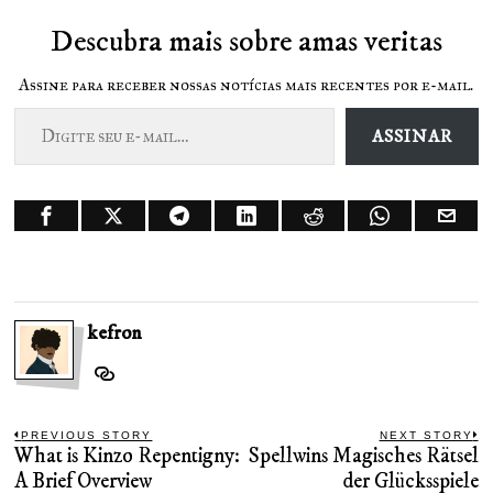
Descubra mais sobre amas veritas
Assine para receber nossas notícias mais recentes por e-mail.
Digite seu e-mail…
ASSINAR
kefron
Navegação
PREVIOUS STORY
NEXT STORY
What is Kinzo Repentigny:
Spellwins Magisches Rätsel
Previous
N
de
post:
A Brief Overview
der Glücksspiele
po