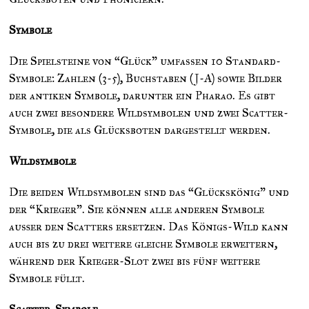
Symbole
Die Spielsteine von “Glück” umfassen 10 Standard-
Symbole: Zahlen (3-5), Buchstaben (J-A) sowie Bilder
der antiken Symbole, darunter ein Pharao. Es gibt
auch zwei besondere Wildsymbolen und zwei Scatter-
Symbole, die als Glücksboten dargestellt werden.
Wildsymbole
Die beiden Wildsymbolen sind das “Glückskönig” und
der “Krieger”. Sie können alle anderen Symbole
außer den Scatters ersetzen. Das Königs-Wild kann
auch bis zu drei weitere gleiche Symbole erweitern,
während der Krieger-Slot zwei bis fünf weitere
Symbole füllt.