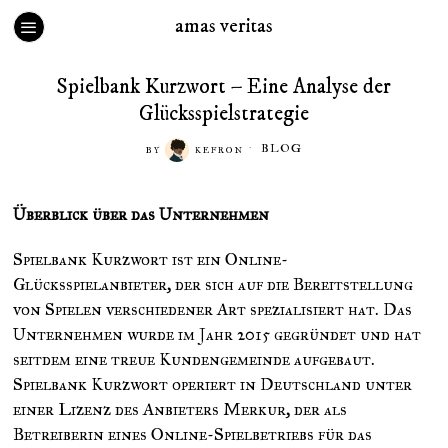
amas veritas
Spielbank Kurzwort – Eine Analyse der
Glücksspielstrategie
BLOG
BY
KEFRON
Überblick über das Unternehmen
Spielbank Kurzwort ist ein Online-
Glücksspielanbieter, der sich auf die Bereitstellung
von Spielen verschiedener Art spezialisiert hat. Das
Unternehmen wurde im Jahr 2015 gegründet und hat
seitdem eine treue Kundengemeinde aufgebaut.
Spielbank Kurzwort operiert in Deutschland unter
einer Lizenz des Anbieters Merkur, der als
Betreiberin eines Online-Spielbetriebs für das