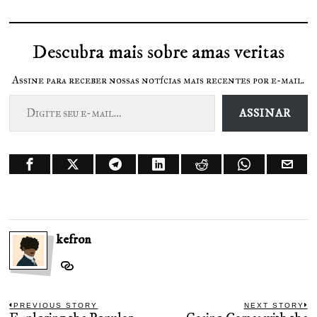
Descubra mais sobre amas veritas
Assine para receber nossas notícias mais recentes por e-mail.
Digite seu e-mail…
ASSINAR
kefron
Navegação
PREVIOUS STORY
NEXT STORY