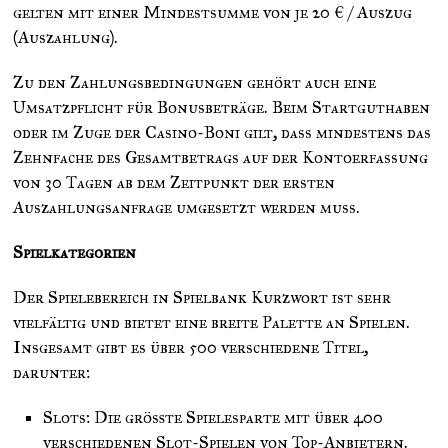
gelten mit einer Mindestsumme von je 20 € / Auszug
(Auszahlung).
Zu den Zahlungsbedingungen gehört auch eine
Umsatzpflicht für Bonusbeträge. Beim Startguthaben
oder im Zuge der Casino-Boni gilt, dass mindestens das
Zehnfache des Gesamtbetrags auf der Kontoerfassung
von 30 Tagen ab dem Zeitpunkt der ersten
Auszahlungsanfrage umgesetzt werden muss.
Spielkategorien
Der Spielebereich in Spielbank Kurzwort ist sehr
vielfältig und bietet eine breite Palette an Spielen.
Insgesamt gibt es über 500 verschiedene Titel,
darunter:
Slots: Die größte Spielesparte mit über 400
verschiedenen Slot-Spielen von Top-Anbietern.