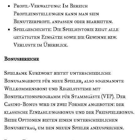
Profil-Verwaltung: Im Bereich
Profileinstellungen kann man sein
Benutzerprofil anpassen oder bearbeiten.
Spielgeschichte: Die Spielhistorie zeigt alle
getätigten Einsätze sowie die Gewinne bzw.
Verluste im Überblick.
Bonusbereiche
Spielbank Kurzwort bietet unterschiedliche
Bonusangebote für neue Spieler, also sogenannte
Willkommensboni und Regelsysteme mit
Bonifikationsprogramm für Stammgäste (VIP). Der
Casino-Bonus wird in zwei Formen angeboten: der
klassische Einzahlungsbonus und der Freispielebonus.
Beide Optionen bieten einen unterschiedlichen
Bonusbetrag, um den neuen Spieler anzusprechen.