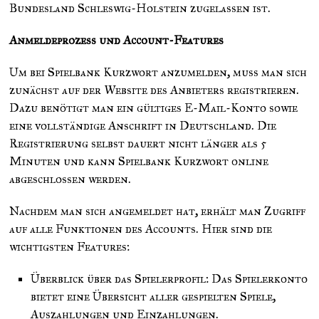
Bundesland Schleswig-Holstein zugelassen ist.
Anmeldeprozess und Account-Features
Um bei Spielbank Kurzwort anzumelden, muss man sich
zunächst auf der Website des Anbieters registrieren.
Dazu benötigt man ein gültiges E-Mail-Konto sowie
eine vollständige Anschrift in Deutschland. Die
Registrierung selbst dauert nicht länger als 5
Minuten und kann Spielbank Kurzwort online
abgeschlossen werden.
Nachdem man sich angemeldet hat, erhält man Zugriff
auf alle Funktionen des Accounts. Hier sind die
wichtigsten Features:
Überblick über das Spielerprofil: Das Spielerkonto
bietet eine Übersicht aller gespielten Spiele,
Auszahlungen und Einzahlungen.