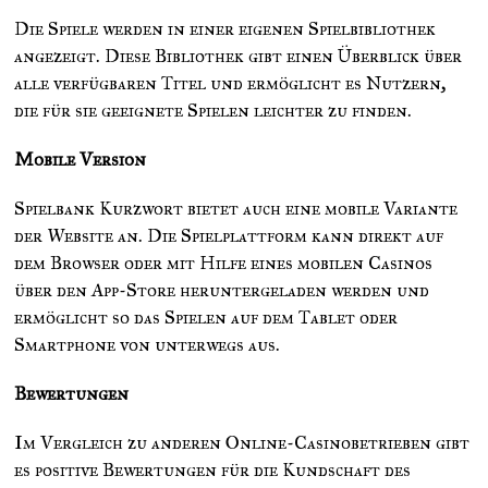
Die Spiele werden in einer eigenen Spielbibliothek
angezeigt. Diese Bibliothek gibt einen Überblick über
alle verfügbaren Titel und ermöglicht es Nutzern,
die für sie geeignete Spielen leichter zu finden.
Mobile Version
Spielbank Kurzwort bietet auch eine mobile Variante
der Website an. Die Spielplattform kann direkt auf
dem Browser oder mit Hilfe eines mobilen Casinos
über den App-Store heruntergeladen werden und
ermöglicht so das Spielen auf dem Tablet oder
Smartphone von unterwegs aus.
Bewertungen
Im Vergleich zu anderen Online-Casinobetrieben gibt
es positive Bewertungen für die Kundschaft des